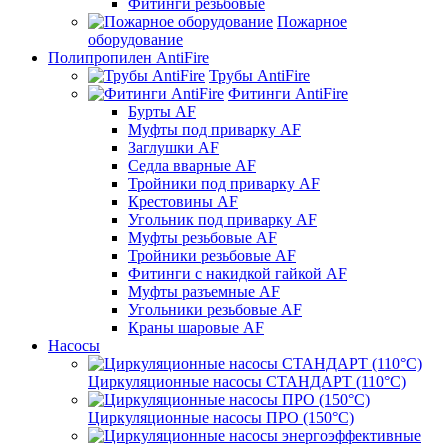
Фитинги резьбовые
Пожарное
оборудование
Полипропилен AntiFire
Трубы AntiFire
Фитинги AntiFire
Бурты AF
Муфты под приварку AF
Заглушки AF
Седла вварные AF
Тройники под приварку AF
Крестовины AF
Угольник под приварку AF
Муфты резьбовые AF
Тройники резьбовые AF
Фитинги с накидкой гайкой AF
Муфты разъемные AF
Угольники резьбовые AF
Краны шаровые AF
Насосы
Циркуляционные насосы СТАНДАРТ (110°C)
Циркуляционные насосы ПРО (150°C)