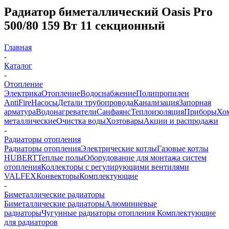
Радиатор биметаллический Oasis Pro
500/80 159 Вт 11 секционный
Главная
-
Каталог
-
Отопление
Электрика
Отопление
Водоснабжение
Полипропилен
AntiFire
Насосы
Детали трубопровода
Канализация
Запорная
арматура
Водонагреватели
Санфаянс
Теплоизоляция
Приборы
Хо
металлические
Очистка воды
Хозтовары
Акции и распродажи
-
Радиаторы отопления
Радиаторы отопления
Электрические котлы
Газовые котлы
HUBERT
Теплые полы
Оборудование для монтажа систем
отопления
Коллекторы с регулирующими вентилями
VALFEX
Конвекторы
Комплектующие
-
Биметаллические радиаторы
Биметаллические радиаторы
Алюминиевые
радиаторы
Чугунные радиаторы отопления
Комплектующие
для радиаторов