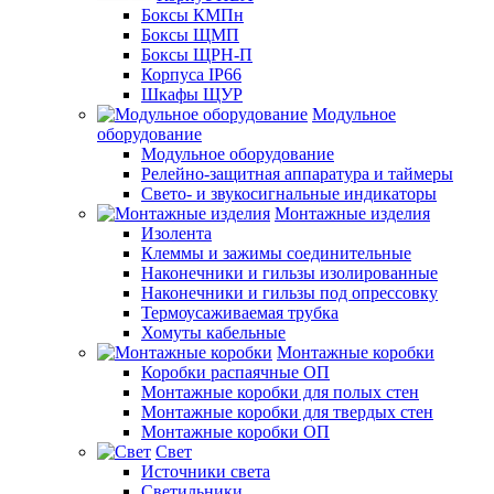
Боксы КМПн
Боксы ЩМП
Боксы ЩРН-П
Корпуса IP66
Шкафы ЩУР
Модульное
оборудование
Модульное оборудование
Релейно-защитная аппаратура и таймеры
Свето- и звукосигнальные индикаторы
Монтажные изделия
Изолента
Клеммы и зажимы соединительные
Наконечники и гильзы изолированные
Наконечники и гильзы под опрессовку
Термоусаживаемая трубка
Хомуты кабельные
Монтажные коробки
Коробки распаячные ОП
Монтажные коробки для полых стен
Монтажные коробки для твердых стен
Монтажные коробки ОП
Свет
Источники света
Светильники