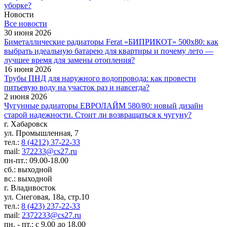
уборке?
Новости
Все новости
30 июня 2026
Биметаллические радиаторы Ferat «БИПРИКОТ» 500x80: как
выбрать идеальную батарею для квартиры и почему лето —
лучшее время для замены отопления?
16 июня 2026
Трубы ПНД для наружного водопровода: как провести
питьевую воду на участок раз и навсегда?
2 июня 2026
Чугунные радиаторы ЕВРОЛАЙМ 580/80: новый дизайн
старой надежности. Стоит ли возвращаться к чугуну?
г. Хабаровск
ул. Промышленная, 7
тел.:
8 (4212) 37-22-33
mail:
372233@cs27.ru
пн-пт.: 09.00-18.00
сб.: выходной
вс.: выходной
г. Владивосток
ул. Снеговая, 18а, стр.10
тел.:
8 (423) 237-22-33
mail:
2372233@cs27.ru
пн. - пт.: с 9.00 до 18.00