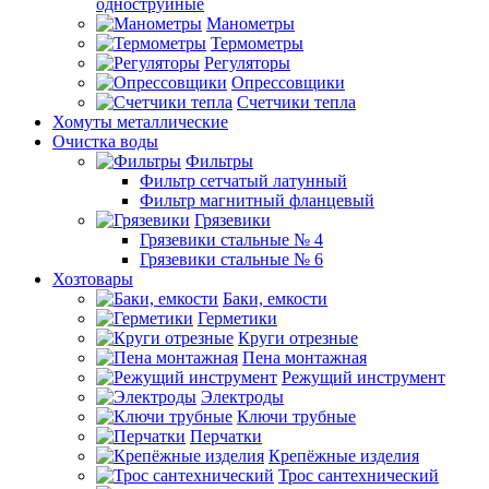
одноструйные
Манометры
Термометры
Регуляторы
Опрессовщики
Счетчики тепла
Хомуты металлические
Очистка воды
Фильтры
Фильтр сетчатый латунный
Фильтр магнитный фланцевый
Грязевики
Грязевики стальные № 4
Грязевики стальные № 6
Хозтовары
Баки, емкости
Герметики
Круги отрезные
Пена монтажная
Режущий инструмент
Электроды
Ключи трубные
Перчатки
Крепёжные изделия
Трос сантехнический