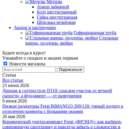
Метизы
Анкер забивной
Болт шестигранный
Гайка шестигранная
Шпилька резьбовая
Акции и распродажи
Гофрированная труба
Стальные
ванны, поддоны, мойки
Будьте всегда в курсе!
Узнавайте о скидках и акциях первым
Новости магазина
Статьи
Все cтатьи
23 июня 2026
Дренаж в геотекстиле D110: спасаем участок от вечной
сырости, а фундамент — от разрушения
9 июня 2026
Низкие радиаторы Ferat BiMANGO 200/120: умный подход к
отоплению комнаты с большими окнами
26 мая 2026
Керамический унитаз-компакт Ferat «ФРЭНД»: как выбрать
современную сантехнику и навсегда забыть о сложностях в