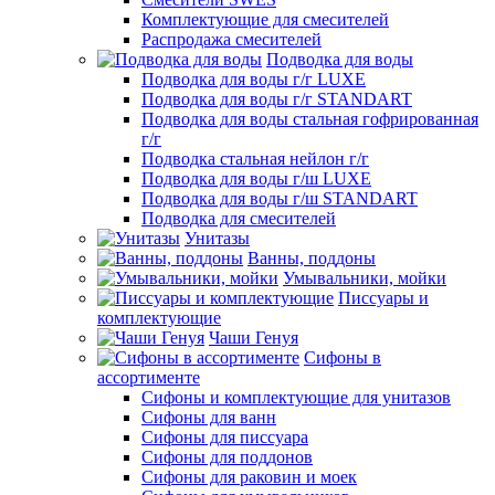
Комплектующие для смесителей
Распродажа смесителей
Подводка для воды
Подводка для воды г/г LUXE
Подводка для воды г/г STANDART
Подводка для воды стальная гофрированная
г/г
Подводка стальная нейлон г/г
Подводка для воды г/ш LUXE
Подводка для воды г/ш STANDART
Подводка для смесителей
Унитазы
Ванны, поддоны
Умывальники, мойки
Писсуары и
комплектующие
Чаши Генуя
Сифоны в
ассортименте
Сифоны и комплектующие для унитазов
Сифоны для ванн
Сифоны для писсуара
Сифоны для поддонов
Сифоны для раковин и моек