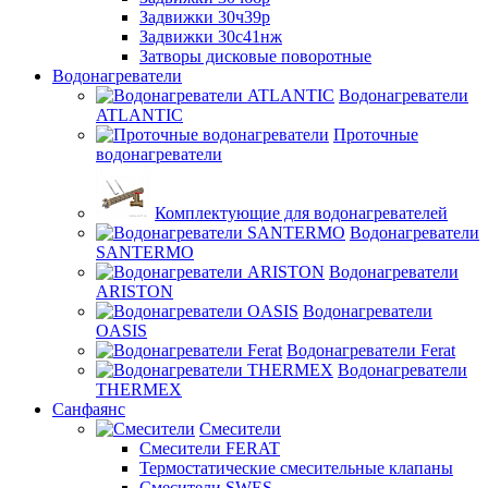
Задвижки 30ч39р
Задвижки 30с41нж
Затворы дисковые поворотные
Водонагреватели
Водонагреватели
ATLANTIC
Проточные
водонагреватели
Комплектующие для водонагревателей
Водонагреватели
SANTERMO
Водонагреватели
ARISTON
Водонагреватели
OASIS
Водонагреватели Ferat
Водонагреватели
THERMEX
Санфаянс
Смесители
Смесители FERAT
Термостатические смесительные клапаны
Смесители SWES