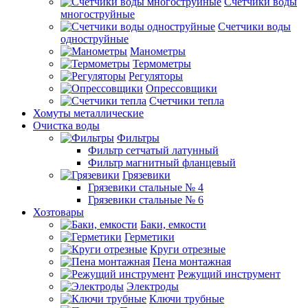
Счетчики воды
многоструйные
Счетчики воды
одноструйные
Манометры
Термометры
Регуляторы
Опрессовщики
Счетчики тепла
Хомуты металлические
Очистка воды
Фильтры
Фильтр сетчатый латунный
Фильтр магнитный фланцевый
Грязевики
Грязевики стальные № 4
Грязевики стальные № 6
Хозтовары
Баки, емкости
Герметики
Круги отрезные
Пена монтажная
Режущий инструмент
Электроды
Ключи трубные