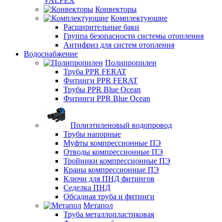
VALFEX
Конвекторы
Комплектующие
Расширительные баки
Группа безопасности системы отопления
Антифриз для систем отопления
Водоснабжение
Полипропилен
Труба PPR FERAT
Фитинги PPR FERAT
Трубы PPR Blue Ocean
Фитинги PPR Blue Ocean
Полиэтиленовый водопровод
Трубы напорные
Муфты компрессионные ПЭ
Отводы компрессионные ПЭ
Тройники компрессионные ПЭ
Краны компрессионные ПЭ
Ключи для ПНД фитингов
Седелка ПНД
Обсадная труба и фитинги
Метапол
Труба металлопластиковая