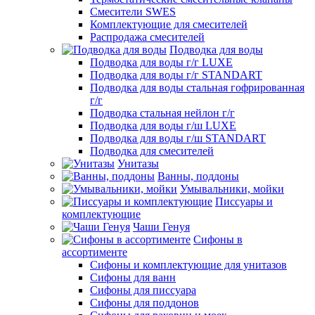
Смесители SWES
Комплектующие для смесителей
Распродажа смесителей
Подводка для воды
Подводка для воды г/г LUXE
Подводка для воды г/г STANDART
Подводка для воды стальная гофрированная
г/г
Подводка стальная нейлон г/г
Подводка для воды г/ш LUXE
Подводка для воды г/ш STANDART
Подводка для смесителей
Унитазы
Ванны, поддоны
Умывальники, мойки
Писсуары и
комплектующие
Чаши Генуя
Сифоны в
ассортименте
Сифоны и комплектующие для унитазов
Сифоны для ванн
Сифоны для писсуара
Сифоны для поддонов