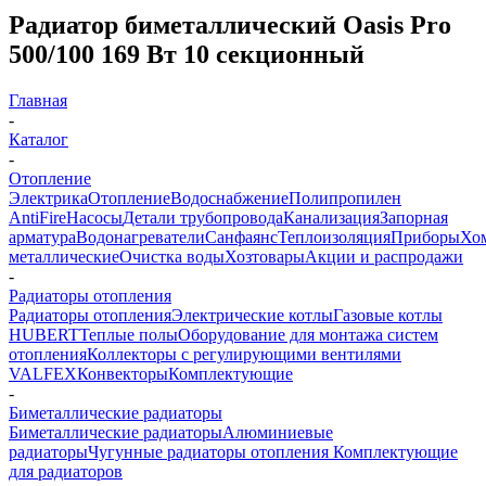
Радиатор биметаллический Oasis Pro
500/100 169 Вт 10 секционный
Главная
-
Каталог
-
Отопление
Электрика
Отопление
Водоснабжение
Полипропилен
AntiFire
Насосы
Детали трубопровода
Канализация
Запорная
арматура
Водонагреватели
Санфаянс
Теплоизоляция
Приборы
Хо
металлические
Очистка воды
Хозтовары
Акции и распродажи
-
Радиаторы отопления
Радиаторы отопления
Электрические котлы
Газовые котлы
HUBERT
Теплые полы
Оборудование для монтажа систем
отопления
Коллекторы с регулирующими вентилями
VALFEX
Конвекторы
Комплектующие
-
Биметаллические радиаторы
Биметаллические радиаторы
Алюминиевые
радиаторы
Чугунные радиаторы отопления
Комплектующие
для радиаторов