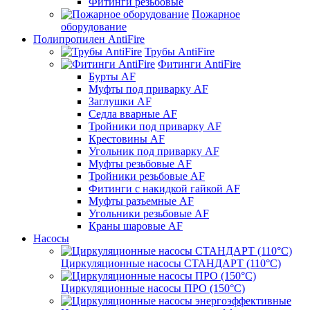
Фитинги резьбовые
Пожарное
оборудование
Полипропилен AntiFire
Трубы AntiFire
Фитинги AntiFire
Бурты AF
Муфты под приварку AF
Заглушки AF
Седла вварные AF
Тройники под приварку AF
Крестовины AF
Угольник под приварку AF
Муфты резьбовые AF
Тройники резьбовые AF
Фитинги с накидкой гайкой AF
Муфты разъемные AF
Угольники резьбовые AF
Краны шаровые AF
Насосы
Циркуляционные насосы СТАНДАРТ (110°C)
Циркуляционные насосы ПРО (150°C)