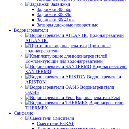
Задвижки
Задвижки 30ч6бр
Задвижки 30ч39р
Задвижки 30с41нж
Затворы дисковые поворотные
Водонагреватели
Водонагреватели
ATLANTIC
Проточные
водонагреватели
Комплектующие для водонагревателей
Водонагреватели
SANTERMO
Водонагреватели
ARISTON
Водонагреватели
OASIS
Водонагреватели Ferat
Водонагреватели
THERMEX
Санфаянс
Смесители
Смесители FERAT
Термостатические смесительные клапаны