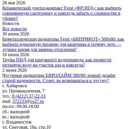
26 мая 2026
Керамический унитаз-компакт Ferat «ФРЭНД»: как выбрать
современную сантехнику и навсегда забыть о сложностях в
уборке?
Новости
Все новости
30 июня 2026
Биметаллические радиаторы Ferat «БИПРИКОТ» 500x80: как
выбрать идеальную батарею для квартиры и почему лето —
лучшее время для замены отопления?
16 июня 2026
Трубы ПНД для наружного водопровода: как провести
питьевую воду на участок раз и навсегда?
2 июня 2026
Чугунные радиаторы ЕВРОЛАЙМ 580/80: новый дизайн
старой надежности. Стоит ли возвращаться к чугуну?
г. Хабаровск
ул. Промышленная, 7
тел.:
8 (4212) 37-22-33
mail:
372233@cs27.ru
пн-пт.: 09.00-18.00
сб.: выходной
вс.: выходной
г. Владивосток
ул. Снеговая, 18а, стр.10