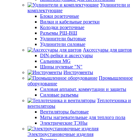
Удлинители и
комплектующие
Блоки розеточные
Вилки и кабельные розетки
Колодки розеточные
Разъемы РШ-ВШ
Удлинители бытовые
Удлинители силовые
Аксессуары для щитов
DIN-рейки и аксессуары
Сальники MG
Шины нулевые "N"
Инструменты
Промышленное
оборудование
Силовая аппарат. коммутации и защиты
Силовые разъемы
Теплотехника и
вентиляторы
Вентиляторы бытовые
Маты нагревательные для теплого пола
Электрические ТЭНы
Электроустановочные изделия
Розетки