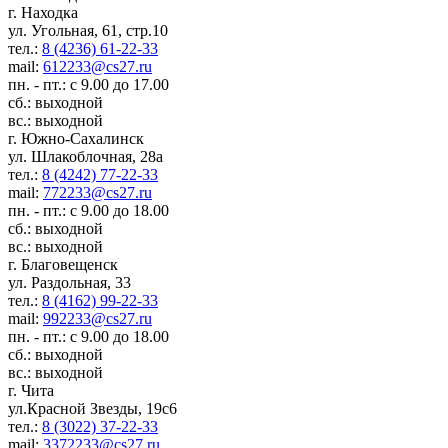
г. Находка
ул. Угольная, 61, стр.10
тел.:
8 (4236) 61-22-33
mail:
612233@cs27.ru
пн. - пт.: с 9.00 до 17.00
сб.: выходной
вс.: выходной
г. Южно-Сахалинск
ул. Шлакоблочная, 28а
тел.:
8 (4242) 77-22-33
mail:
772233@cs27.ru
пн. - пт.: с 9.00 до 18.00
сб.: выходной
вс.: выходной
г. Благовещенск
ул. Раздольная, 33
тел.:
8 (4162) 99-22-33
mail:
992233@cs27.ru
пн. - пт.: с 9.00 до 18.00
сб.: выходной
вс.: выходной
г. Чита
ул.Красной Звезды, 19с6
тел.:
8 (3022) 37-22-33
mail:
3372233@cs27.ru