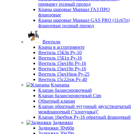
приварку полный проход
Краны шаровые Маршал ГАЗ ПРО
фланцевые
Краны шаровые Маршал GAS PRO (11с67п)
фланцевые полный проход
Вентили
Краны в ассортименте
Вентиль 15Б3р Ру-10
Вентиль 15Б1п Ру-16
Вентиль 15кч18п Ру-16
Вентиль 15кч19п Ру-16
Вентиль 15кч16нж Ру-25
Вентиль 15с22нж Ру-40
Клапаны
Клапан балансировочный
Клапан балансировочный Cim
Обратный клапан
Клапан обратный чугунный двухстворчатый
межфланцевый ("хлопушка)"
Клапан 16кч9нж Ру-16 обратный фланцевый
Задвижки
Задвижки 30ч6бр
Задвижки 30ч39р