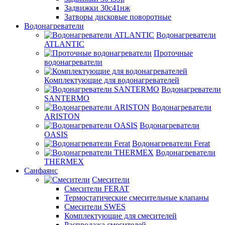
Задвижки 30с41нж
Затворы дисковые поворотные
Водонагреватели
Водонагреватели
ATLANTIC
Проточные
водонагреватели
Комплектующие для водонагревателей
Водонагреватели
SANTERMO
Водонагреватели
ARISTON
Водонагреватели
OASIS
Водонагреватели Ferat
Водонагреватели
THERMEX
Санфаянс
Смесители
Смесители FERAT
Термостатические смесительные клапаны
Смесители SWES
Комплектующие для смесителей
Распродажа смесителей