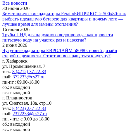
Все новости
30 июня 2026
Биметаллические радиаторы Ferat «БИПРИКОТ» 500x80: как
выбрать идеальную батарею для квартиры и почему лето —
лучшее время для замены отопления?
16 июня 2026
Трубы ПНД для наружного водопровода: как провести
питьевую воду на участок раз и навсегда?
2 июня 2026
Чугунные радиаторы ЕВРОЛАЙМ 580/80: новый дизайн
старой надежности. Стоит ли возвращаться к чугуну?
г. Хабаровск
ул. Промышленная, 7
тел.:
8 (4212) 37-22-33
mail:
372233@cs27.ru
пн-пт.: 09.00-18.00
сб.: выходной
вс.: выходной
г. Владивосток
ул. Снеговая, 18а, стр.10
тел.:
8 (423) 237-22-33
mail:
2372233@cs27.ru
пн. - пт.: с 9.00 до 18.00
сб.: выходной
вс.: выходной