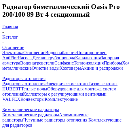
Радиатор биметаллический Oasis Pro
200/100 89 Вт 4 секционный
Главная
-
Каталог
-
Отопление
Электрика
Отопление
Водоснабжение
Полипропилен
AntiFire
Насосы
Детали трубопровода
Канализация
Запорная
арматура
Водонагреватели
Санфаянс
Теплоизоляция
Приборы
Хо
металлические
Очистка воды
Хозтовары
Акции и распродажи
-
Радиаторы отопления
Радиаторы отопления
Электрические котлы
Газовые котлы
HUBERT
Теплые полы
Оборудование для монтажа систем
отопления
Коллекторы с регулирующими вентилями
VALFEX
Конвекторы
Комплектующие
-
Биметаллические радиаторы
Биметаллические радиаторы
Алюминиевые
радиаторы
Чугунные радиаторы отопления
Комплектующие
для радиаторов