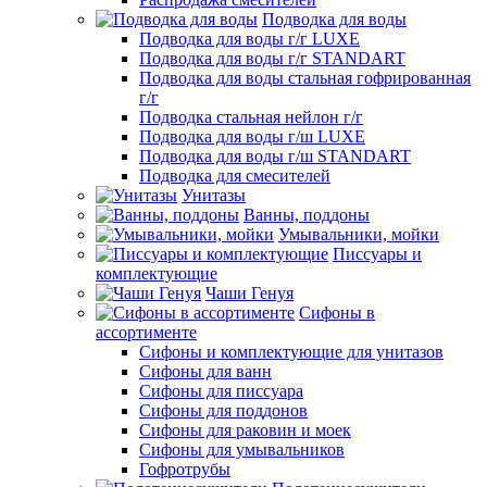
Подводка для воды
Подводка для воды г/г LUXE
Подводка для воды г/г STANDART
Подводка для воды стальная гофрированная
г/г
Подводка стальная нейлон г/г
Подводка для воды г/ш LUXE
Подводка для воды г/ш STANDART
Подводка для смесителей
Унитазы
Ванны, поддоны
Умывальники, мойки
Писсуары и
комплектующие
Чаши Генуя
Сифоны в
ассортименте
Сифоны и комплектующие для унитазов
Сифоны для ванн
Сифоны для писсуара
Сифоны для поддонов
Сифоны для раковин и моек
Сифоны для умывальников
Гофротрубы