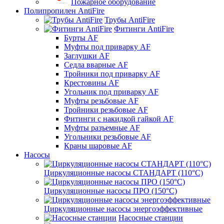
Пожарное оборудование
Полипропилен AntiFire
Трубы AntiFire
Фитинги AntiFire
Бурты AF
Муфты под приварку AF
Заглушки AF
Седла вварные AF
Тройники под приварку AF
Крестовины AF
Угольник под приварку AF
Муфты резьбовые AF
Тройники резьбовые AF
Фитинги с накидкой гайкой AF
Муфты разъемные AF
Угольники резьбовые AF
Краны шаровые AF
Насосы
Циркуляционные насосы СТАНДАРТ (110°C)
Циркуляционные насосы ПРО (150°C)
Циркуляционные насосы энергоэффективные
Насосные станции