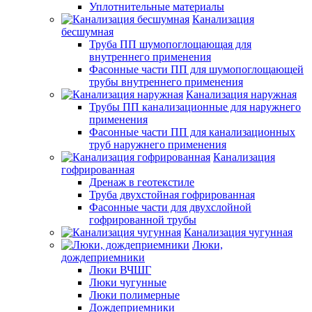
Уплотнительные материалы
Канализация
бесшумная
Труба ПП шумопоглощающая для
внутреннего применения
Фасонные части ПП для шумопоглощающей
трубы внутреннего применения
Канализация наружная
Трубы ПП канализационные для наружнего
применения
Фасонные части ПП для канализационных
труб наружнего применения
Канализация
гофрированная
Дренаж в геотекстиле
Труба двухстойная гофрированная
Фасонные части для двухслойной
гофрированной трубы
Канализация чугунная
Люки,
дождеприемники
Люки ВЧШГ
Люки чугунные
Люки полимерные
Дождеприемники