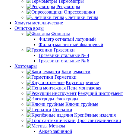
Термометры
Регуляторы
Опрессовщики
Счетчики тепла
Хомуты металлические
Очистка воды
Фильтры
Фильтр сетчатый латунный
Фильтр магнитный фланцевый
Грязевики
Грязевики стальные № 4
Грязевики стальные № 6
Хозтовары
Баки, емкости
Герметики
Круги отрезные
Пена монтажная
Режущий инструмент
Электроды
Ключи трубные
Перчатки
Крепёжные изделия
Трос сантехнический
Метизы
Анкер забивной