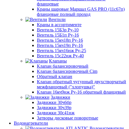
фланцевые
Краны шаровые Маршал GAS PRO (11с67п)
фланцевые полный проход
Вентили
Краны в ассортименте
Вентиль 15Б3р Ру-10
Вентиль 15Б1п Ру-16
Вентиль 15кч18п Ру-16
Вентиль 15кч19п Ру-16
Вентиль 15кч16нж Ру-25
Вентиль 15с22нж Ру-40
Клапаны
Клапан балансировочный
Клапан балансировочный Cim
Обратный клапан
Клапан обратный чугунный двухстворчатый
межфланцевый ("хлопушка)"
Клапан 16кч9нж Ру-16 обратный фланцевый
Задвижки
Задвижки 30ч6бр
Задвижки 30ч39р
Задвижки 30с41нж
Затворы дисковые поворотные
Водонагреватели
Водонагреватели