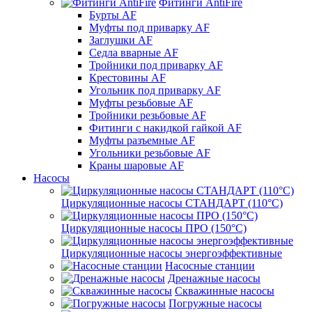
Фитинги AntiFire
Бурты AF
Муфты под приварку AF
Заглушки AF
Седла вварные AF
Тройники под приварку AF
Крестовины AF
Угольник под приварку AF
Муфты резьбовые AF
Тройники резьбовые AF
Фитинги с накидкой гайкой AF
Муфты разъемные AF
Угольники резьбовые AF
Краны шаровые AF
Насосы
Циркуляционные насосы СТАНДАРТ (110°C)
Циркуляционные насосы ПРО (150°C)
Циркуляционные насосы энергоэффективные
Насосные станции
Дренажные насосы
Скважинные насосы
Погружные насосы