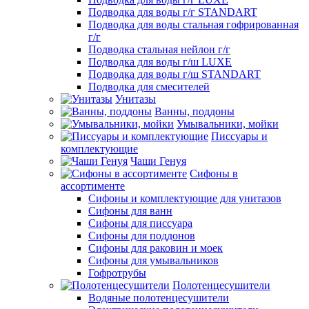
Подводка для воды г/г STANDART
Подводка для воды стальная гофрированная
г/г
Подводка стальная нейлон г/г
Подводка для воды г/ш LUXE
Подводка для воды г/ш STANDART
Подводка для смесителей
Унитазы
Ванны, поддоны
Умывальники, мойки
Писсуары и
комплектующие
Чаши Генуя
Сифоны в
ассортименте
Сифоны и комплектующие для унитазов
Сифоны для ванн
Сифоны для писсуара
Сифоны для поддонов
Сифоны для раковин и моек
Сифоны для умывальников
Гофротрубы
Полотенцесушители
Водяные полотенцесушители