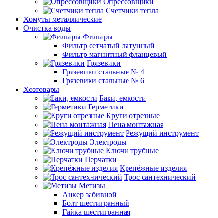
Опрессовщики
Счетчики тепла
Хомуты металлические
Очистка воды
Фильтры
Фильтр сетчатый латунный
Фильтр магнитный фланцевый
Грязевики
Грязевики стальные № 4
Грязевики стальные № 6
Хозтовары
Баки, емкости
Герметики
Круги отрезные
Пена монтажная
Режущий инструмент
Электроды
Ключи трубные
Перчатки
Крепёжные изделия
Трос сантехнический
Метизы
Анкер забивной
Болт шестигранный
Гайка шестигранная