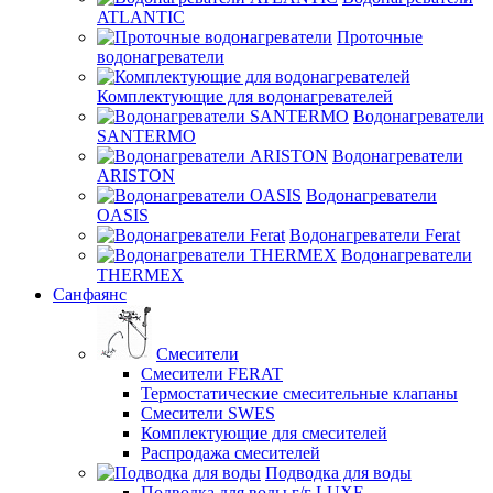
ATLANTIC
Проточные
водонагреватели
Комплектующие для водонагревателей
Водонагреватели
SANTERMO
Водонагреватели
ARISTON
Водонагреватели
OASIS
Водонагреватели Ferat
Водонагреватели
THERMEX
Санфаянс
Смесители
Смесители FERAT
Термостатические смесительные клапаны
Смесители SWES
Комплектующие для смесителей
Распродажа смесителей
Подводка для воды
Подводка для воды г/г LUXE