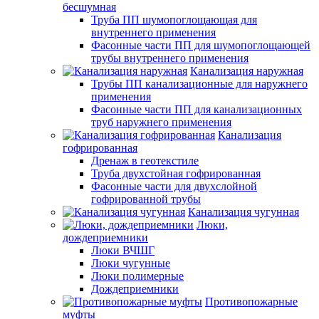
бесшумная
Труба ПП шумопоглощающая для
внутреннего применения
Фасонные части ПП для шумопоглощающей
трубы внутреннего применения
Канализация наружная
Трубы ПП канализационные для наружнего
применения
Фасонные части ПП для канализационных
труб наружнего применения
Канализация
гофрированная
Дренаж в геотекстиле
Труба двухстойная гофрированная
Фасонные части для двухслойной
гофрированной трубы
Канализация чугунная
Люки,
дождеприемники
Люки ВЧШГ
Люки чугунные
Люки полимерные
Дождеприемники
Противопожарные
муфты