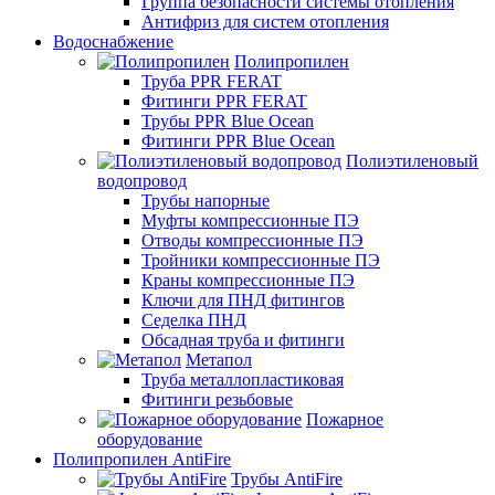
Группа безопасности системы отопления
Антифриз для систем отопления
Водоснабжение
Полипропилен
Труба PPR FERAT
Фитинги PPR FERAT
Трубы PPR Blue Ocean
Фитинги PPR Blue Ocean
Полиэтиленовый
водопровод
Трубы напорные
Муфты компрессионные ПЭ
Отводы компрессионные ПЭ
Тройники компрессионные ПЭ
Краны компрессионные ПЭ
Ключи для ПНД фитингов
Седелка ПНД
Обсадная труба и фитинги
Метапол
Труба металлопластиковая
Фитинги резьбовые
Пожарное
оборудование
Полипропилен AntiFire
Трубы AntiFire