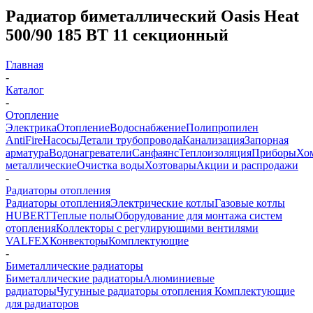
Радиатор биметаллический Oasis Heat
500/90 185 ВТ 11 секционный
Главная
-
Каталог
-
Отопление
Электрика
Отопление
Водоснабжение
Полипропилен
AntiFire
Насосы
Детали трубопровода
Канализация
Запорная
арматура
Водонагреватели
Санфаянс
Теплоизоляция
Приборы
Хо
металлические
Очистка воды
Хозтовары
Акции и распродажи
-
Радиаторы отопления
Радиаторы отопления
Электрические котлы
Газовые котлы
HUBERT
Теплые полы
Оборудование для монтажа систем
отопления
Коллекторы с регулирующими вентилями
VALFEX
Конвекторы
Комплектующие
-
Биметаллические радиаторы
Биметаллические радиаторы
Алюминиевые
радиаторы
Чугунные радиаторы отопления
Комплектующие
для радиаторов