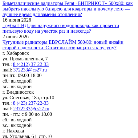
Биметаллические радиаторы Ferat «БИПРИКОТ» 500x80: как
выбрать идеальную батарею для квартиры и почему лето —
лучшее время для замены отопления?
16 июня 2026
Трубы ПНД для наружного водопровода: как провести
питьевую воду на участок раз и навсегда?
2 июня 2026
Чугунные радиаторы ЕВРОЛАЙМ 580/80: новый дизайн
старой надежности. Стоит ли возвращаться к чугуну?
г. Хабаровск
ул. Промышленная, 7
тел.:
8 (4212) 37-22-33
mail:
372233@cs27.ru
пн-пт.: 09.00-18.00
сб.: выходной
вс.: выходной
г. Владивосток
ул. Снеговая, 18а, стр.10
тел.:
8 (423) 237-22-33
mail:
2372233@cs27.ru
пн. - пт.: с 9.00 до 18.00
сб.: выходной
вс.: выходной
г. Находка
ул. Угольная, 61, стр.10