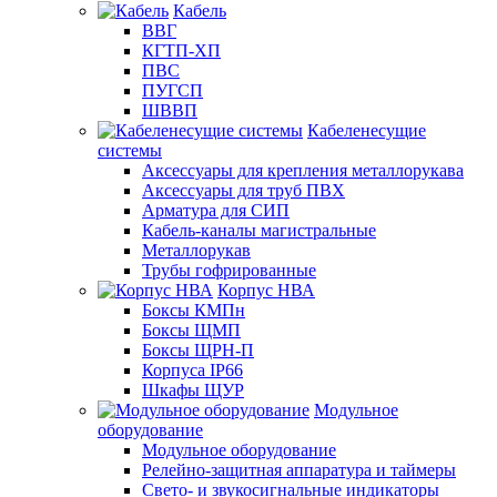
Кабель
ВВГ
КГТП-ХП
ПВС
ПУГСП
ШВВП
Кабеленесущие
системы
Аксессуары для крепления металлорукава
Аксессуары для труб ПВХ
Арматура для СИП
Кабель-каналы магистральные
Металлорукав
Трубы гофрированные
Корпус НВА
Боксы КМПн
Боксы ЩМП
Боксы ЩРН-П
Корпуса IP66
Шкафы ЩУР
Модульное
оборудование
Модульное оборудование
Релейно-защитная аппаратура и таймеры
Свето- и звукосигнальные индикаторы