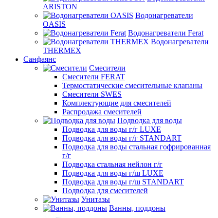
ARISTON
Водонагреватели
OASIS
Водонагреватели Ferat
Водонагреватели
THERMEX
Санфаянс
Смесители
Смесители FERAT
Термостатические смесительные клапаны
Смесители SWES
Комплектующие для смесителей
Распродажа смесителей
Подводка для воды
Подводка для воды г/г LUXE
Подводка для воды г/г STANDART
Подводка для воды стальная гофрированная
г/г
Подводка стальная нейлон г/г
Подводка для воды г/ш LUXE
Подводка для воды г/ш STANDART
Подводка для смесителей
Унитазы
Ванны, поддоны