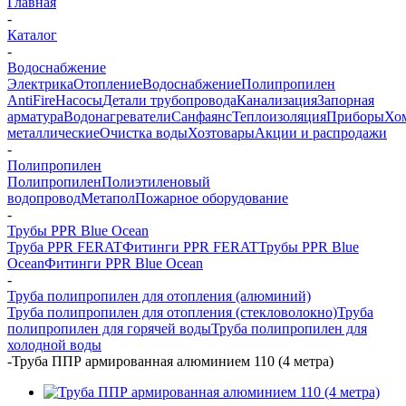
Главная
-
Каталог
-
Водоснабжение
Электрика
Отопление
Водоснабжение
Полипропилен
AntiFire
Насосы
Детали трубопровода
Канализация
Запорная
арматура
Водонагреватели
Санфаянс
Теплоизоляция
Приборы
Хо
металлические
Очистка воды
Хозтовары
Акции и распродажи
-
Полипропилен
Полипропилен
Полиэтиленовый
водопровод
Метапол
Пожарное оборудование
-
Трубы PPR Blue Ocean
Труба PPR FERAT
Фитинги PPR FERAT
Трубы PPR Blue
Ocean
Фитинги PPR Blue Ocean
-
Труба полипропилен для отопления (алюминий)
Труба полипропилен для отопления (стекловолокно)
Труба
полипропилен для горячей воды
Труба полипропилен для
холодной воды
-
Труба ППР армированная алюминием 110 (4 метра)