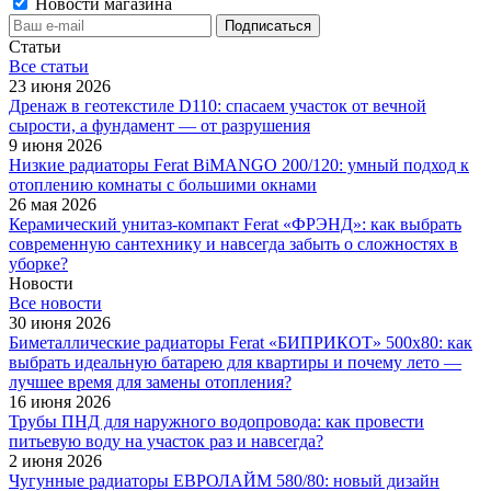
Новости магазина
Статьи
Все cтатьи
23 июня 2026
Дренаж в геотекстиле D110: спасаем участок от вечной
сырости, а фундамент — от разрушения
9 июня 2026
Низкие радиаторы Ferat BiMANGO 200/120: умный подход к
отоплению комнаты с большими окнами
26 мая 2026
Керамический унитаз-компакт Ferat «ФРЭНД»: как выбрать
современную сантехнику и навсегда забыть о сложностях в
уборке?
Новости
Все новости
30 июня 2026
Биметаллические радиаторы Ferat «БИПРИКОТ» 500x80: как
выбрать идеальную батарею для квартиры и почему лето —
лучшее время для замены отопления?
16 июня 2026
Трубы ПНД для наружного водопровода: как провести
питьевую воду на участок раз и навсегда?
2 июня 2026
Чугунные радиаторы ЕВРОЛАЙМ 580/80: новый дизайн