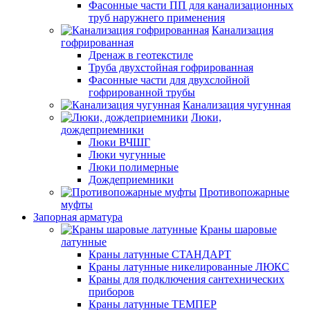
Фасонные части ПП для канализационных
труб наружнего применения
Канализация
гофрированная
Дренаж в геотекстиле
Труба двухстойная гофрированная
Фасонные части для двухслойной
гофрированной трубы
Канализация чугунная
Люки,
дождеприемники
Люки ВЧШГ
Люки чугунные
Люки полимерные
Дождеприемники
Противопожарные
муфты
Запорная арматура
Краны шаровые
латунные
Краны латунные СТАНДАРТ
Краны латунные никелированные ЛЮКС
Краны для подключения сантехнических
приборов
Краны латунные ТЕМПЕР