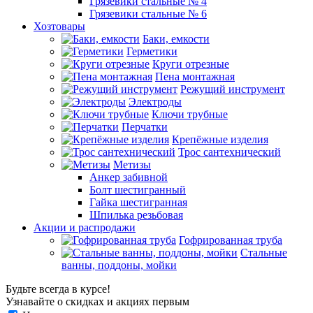
Грязевики стальные № 4
Грязевики стальные № 6
Хозтовары
Баки, емкости
Герметики
Круги отрезные
Пена монтажная
Режущий инструмент
Электроды
Ключи трубные
Перчатки
Крепёжные изделия
Трос сантехнический
Метизы
Анкер забивной
Болт шестигранный
Гайка шестигранная
Шпилька резьбовая
Акции и распродажи
Гофрированная труба
Стальные
ванны, поддоны, мойки
Будьте всегда в курсе!
Узнавайте о скидках и акциях первым