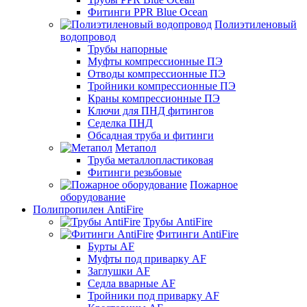
Фитинги PPR Blue Ocean
Полиэтиленовый
водопровод
Трубы напорные
Муфты компрессионные ПЭ
Отводы компрессионные ПЭ
Тройники компрессионные ПЭ
Краны компрессионные ПЭ
Ключи для ПНД фитингов
Седелка ПНД
Обсадная труба и фитинги
Метапол
Труба металлопластиковая
Фитинги резьбовые
Пожарное
оборудование
Полипропилен AntiFire
Трубы AntiFire
Фитинги AntiFire
Бурты AF
Муфты под приварку AF
Заглушки AF
Седла вварные AF
Тройники под приварку AF