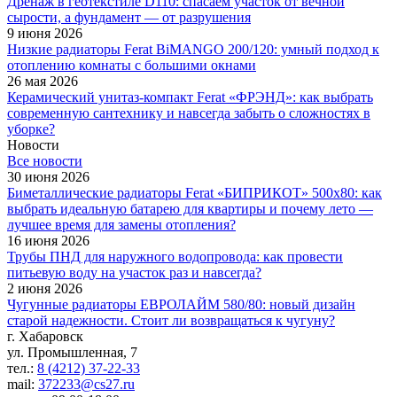
Дренаж в геотекстиле D110: спасаем участок от вечной
сырости, а фундамент — от разрушения
9 июня 2026
Низкие радиаторы Ferat BiMANGO 200/120: умный подход к
отоплению комнаты с большими окнами
26 мая 2026
Керамический унитаз-компакт Ferat «ФРЭНД»: как выбрать
современную сантехнику и навсегда забыть о сложностях в
уборке?
Новости
Все новости
30 июня 2026
Биметаллические радиаторы Ferat «БИПРИКОТ» 500x80: как
выбрать идеальную батарею для квартиры и почему лето —
лучшее время для замены отопления?
16 июня 2026
Трубы ПНД для наружного водопровода: как провести
питьевую воду на участок раз и навсегда?
2 июня 2026
Чугунные радиаторы ЕВРОЛАЙМ 580/80: новый дизайн
старой надежности. Стоит ли возвращаться к чугуну?
г. Хабаровск
ул. Промышленная, 7
тел.:
8 (4212) 37-22-33
mail:
372233@cs27.ru