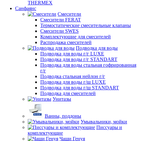
THERMEX
Санфаянс
Смесители
Смесители FERAT
Термостатические смесительные клапаны
Смесители SWES
Комплектующие для смесителей
Распродажа смесителей
Подводка для воды
Подводка для воды г/г LUXE
Подводка для воды г/г STANDART
Подводка для воды стальная гофрированная
г/г
Подводка стальная нейлон г/г
Подводка для воды г/ш LUXE
Подводка для воды г/ш STANDART
Подводка для смесителей
Унитазы
Ванны, поддоны
Умывальники, мойки
Писсуары и
комплектующие
Чаши Генуя