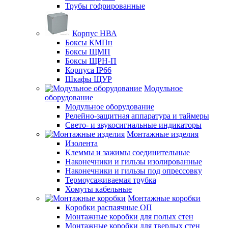
Трубы гофрированные
Корпус НВА
Боксы КМПн
Боксы ЩМП
Боксы ЩРН-П
Корпуса IP66
Шкафы ЩУР
Модульное
оборудование
Модульное оборудование
Релейно-защитная аппаратура и таймеры
Свето- и звукосигнальные индикаторы
Монтажные изделия
Изолента
Клеммы и зажимы соединительные
Наконечники и гильзы изолированные
Наконечники и гильзы под опрессовку
Термоусаживаемая трубка
Хомуты кабельные
Монтажные коробки
Коробки распаячные ОП
Монтажные коробки для полых стен
Монтажные коробки для твердых стен