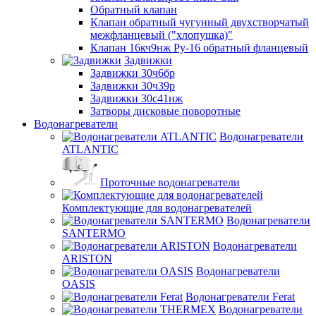
Обратный клапан
Клапан обратный чугунный двухстворчатый
межфланцевый ("хлопушка)"
Клапан 16кч9нж Ру-16 обратный фланцевый
Задвижки
Задвижки 30ч6бр
Задвижки 30ч39р
Задвижки 30с41нж
Затворы дисковые поворотные
Водонагреватели
Водонагреватели
ATLANTIC
Проточные водонагреватели
Комплектующие для водонагревателей
Водонагреватели
SANTERMO
Водонагреватели
ARISTON
Водонагреватели
OASIS
Водонагреватели Ferat
Водонагреватели