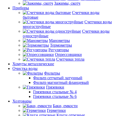
Зажимы, скотч
Приборы
Счетчики воды
бытовые
Счетчики воды
многоструйные
Счетчики воды
одноструйные
Манометры
Термометры
Регуляторы
Опрессовщики
Счетчики тепла
Хомуты металлические
Очистка воды
Фильтры
Фильтр сетчатый латунный
Фильтр магнитный фланцевый
Грязевики
Грязевики стальные № 4
Грязевики стальные № 6
Хозтовары
Баки, емкости
Герметики
Круги отрезные