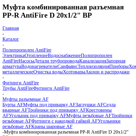
Муфта комбинированная разъемная
PP-R AntiFire D 20х1/2" ВР
Главная
-
Каталог
-
Полипропилен AntiFire
Электрика
Отопление
Водоснабжение
Полипропилен
AntiFire
Насосы
Детали трубопровода
Канализация
Запорная
арматура
Водонагреватели
Санфаянс
Теплоизоляция
Приборы
Хо
металлические
Очистка воды
Хозтовары
Акции и распродажи
-
Фитинги AntiFire
Трубы AntiFire
Фитинги AntiFire
-
Муфты разъемные AF
Бурты AF
Муфты под приварку AF
Заглушки AF
Седла
вварные AF
Тройники под приварку AF
Крестовины
AF
Угольник под приварку AF
Муфты резьбовые AF
Тройники
резьбовые AF
Фитинги с накидкой гайкой AF
Угольники
резьбовые AF
Краны шаровые AF
-
Муфта комбинированная разъемная PP-R AntiFire D 20х1/2"