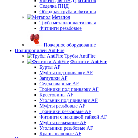
Ключи для ПНД фитингов
Седелка ПНД
Обсадная труба и фитинги
Метапол
Труба металлопластиковая
Фитинги резьбовые
Пожарное оборудование
Полипропилен AntiFire
Трубы AntiFire
Фитинги AntiFire
Бурты AF
Муфты под приварку AF
Заглушки AF
Седла вварные AF
Тройники под приварку AF
Крестовины AF
Угольник под приварку AF
Муфты резьбовые AF
Тройники резьбовые AF
Фитинги с накидкой гайкой AF
Муфты разъемные AF
Угольники резьбовые AF
Краны шаровые AF