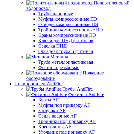
Полиэтиленовый
водопровод
Трубы напорные
Муфты компрессионные ПЭ
Отводы компрессионные ПЭ
Тройники компрессионные ПЭ
Краны компрессионные ПЭ
Ключи для ПНД фитингов
Седелка ПНД
Обсадная труба и фитинги
Метапол
Труба металлопластиковая
Фитинги резьбовые
Пожарное
оборудование
Полипропилен AntiFire
Трубы AntiFire
Фитинги AntiFire
Бурты AF
Муфты под приварку AF
Заглушки AF
Седла вварные AF
Тройники под приварку AF
Крестовины AF
Угольник под приварку AF