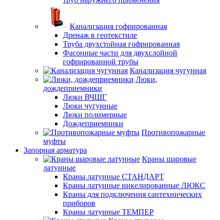
Канализация гофрированная
Дренаж в геотекстиле
Труба двухстойная гофрированная
Фасонные части для двухслойной
гофрированной трубы
Канализация чугунная
Люки,
дождеприемники
Люки ВЧШГ
Люки чугунные
Люки полимерные
Дождеприемники
Противопожарные
муфты
Запорная арматура
Краны шаровые
латунные
Краны латунные СТАНДАРТ
Краны латунные никелированные ЛЮКС
Краны для подключения сантехнических
приборов
Краны латунные ТЕМПЕР