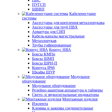
ПВС
ПУГСП
ШВВП
Кабеленесущие
системы
Аксессуары для крепления металлорукава
Аксессуары для труб ПВХ
Арматура для СИП
Кабель-каналы магистральные
Металлорукав
Трубы гофрированные
Корпус НВА
Боксы КМПн
Боксы ЩМП
Боксы ЩРН-П
Корпуса IP66
Шкафы ЩУР
Модульное
оборудование
Модульное оборудование
Релейно-защитная аппаратура и таймеры
Свето- и звукосигнальные индикаторы
Монтажные изделия
Изолента
Клеммы и зажимы соединительные