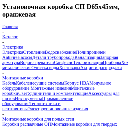
Установочная коробка СП D65х45мм,
оранжевая
Главная
-
Каталог
-
Электрика
Электрика
Отопление
Водоснабжение
Полипропилен
AntiFire
Насосы
Детали трубопровода
Канализация
Запорная
арматура
Водонагреватели
Санфаянс
Теплоизоляция
Приборы
Хо
металлические
Очистка воды
Хозтовары
Акции и распродажи
-
Монтажные коробки
Кабель
Кабеленесущие системы
Корпус НВА
Модульное
оборудование
Монтажные изделия
Монтажные
коробки
Свет
Удлинители и комплектующие
Аксессуары для
щитов
Инструменты
Промышленное
оборудование
Теплотехника и
вентиляторы
Электроустановочные изделия
-
Монтажные коробки для полых стен
Коробки распаячные ОП
Монтажные коробки для твердых