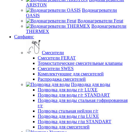
ARISTON
Водонагреватели
OASIS
Водонагреватели Ferat
Водонагреватели
THERMEX
Санфаянс
Смесители
Смесители FERAT
Термостатические смесительные клапаны
Смесители SWES
Комплектующие для смесителей
Распродажа смесителей
Подводка для воды
Подводка для воды г/г LUXE
Подводка для воды г/г STANDART
Подводка для воды стальная гофрированная
г/г
Подводка стальная нейлон г/г
Подводка для воды г/ш LUXE
Подводка для воды г/ш STANDART
Подводка для смесителей