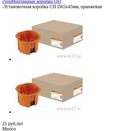
стен
Монтажные коробки ОП
-
Установочная коробка СП D65х45мм, оранжевая
21
руб.
/шт
Много