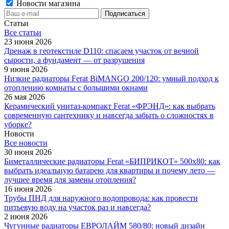
Новости магазина
Статьи
Все cтатьи
23 июня 2026
Дренаж в геотекстиле D110: спасаем участок от вечной
сырости, а фундамент — от разрушения
9 июня 2026
Низкие радиаторы Ferat BiMANGO 200/120: умный подход к
отоплению комнаты с большими окнами
26 мая 2026
Керамический унитаз-компакт Ferat «ФРЭНД»: как выбрать
современную сантехнику и навсегда забыть о сложностях в
уборке?
Новости
Все новости
30 июня 2026
Биметаллические радиаторы Ferat «БИПРИКОТ» 500x80: как
выбрать идеальную батарею для квартиры и почему лето —
лучшее время для замены отопления?
16 июня 2026
Трубы ПНД для наружного водопровода: как провести
питьевую воду на участок раз и навсегда?
2 июня 2026
Чугунные радиаторы ЕВРОЛАЙМ 580/80: новый дизайн