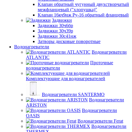
Клапан обратный чугунный двухстворчатый
межфланцевый ("хлопушка)"
Клапан 16кч9нж Ру-16 обратный фланцевый
Задвижки
Задвижки 30ч6бр
Задвижки 30ч39р
Задвижки 30с41нж
Затворы дисковые поворотные
Водонагреватели
Водонагреватели
ATLANTIC
Проточные
водонагреватели
Комплектующие для водонагревателей
Водонагреватели SANTERMO
Водонагреватели
ARISTON
Водонагреватели
OASIS
Водонагреватели Ferat
Водонагреватели
THERMEX