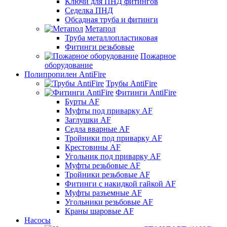
Ключи для ПНД фитингов
Седелка ПНД
Обсадная труба и фитинги
Метапол
Труба металлопластиковая
Фитинги резьбовые
Пожарное
оборудование
Полипропилен AntiFire
Трубы AntiFire
Фитинги AntiFire
Бурты AF
Муфты под приварку AF
Заглушки AF
Седла вварные AF
Тройники под приварку AF
Крестовины AF
Угольник под приварку AF
Муфты резьбовые AF
Тройники резьбовые AF
Фитинги с накидкой гайкой AF
Муфты разъемные AF
Угольники резьбовые AF
Краны шаровые AF
Насосы