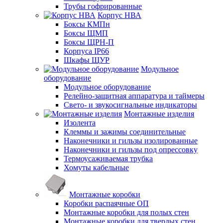
Трубы гофрированные
Корпус НВА
Боксы КМПн
Боксы ЩМП
Боксы ЩРН-П
Корпуса IP66
Шкафы ЩУР
Модульное
оборудование
Модульное оборудование
Релейно-защитная аппаратура и таймеры
Свето- и звукосигнальные индикаторы
Монтажные изделия
Изолента
Клеммы и зажимы соединительные
Наконечники и гильзы изолированные
Наконечники и гильзы под опрессовку
Термоусаживаемая трубка
Хомуты кабельные
Монтажные коробки
Коробки распаячные ОП
Монтажные коробки для полых стен
Монтажные коробки для твердых стен