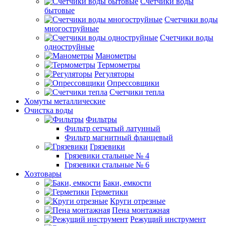
Счетчики воды
бытовые
Счетчики воды
многоструйные
Счетчики воды
одноструйные
Манометры
Термометры
Регуляторы
Опрессовщики
Счетчики тепла
Хомуты металлические
Очистка воды
Фильтры
Фильтр сетчатый латунный
Фильтр магнитный фланцевый
Грязевики
Грязевики стальные № 4
Грязевики стальные № 6
Хозтовары
Баки, емкости
Герметики
Круги отрезные
Пена монтажная
Режущий инструмент