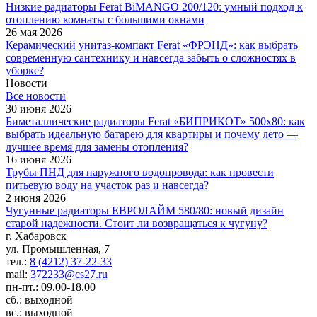
Низкие радиаторы Ferat BiMANGO 200/120: умный подход к
отоплению комнаты с большими окнами
26 мая 2026
Керамический унитаз-компакт Ferat «ФРЭНД»: как выбрать
современную сантехнику и навсегда забыть о сложностях в
уборке?
Новости
Все новости
30 июня 2026
Биметаллические радиаторы Ferat «БИПРИКОТ» 500x80: как
выбрать идеальную батарею для квартиры и почему лето —
лучшее время для замены отопления?
16 июня 2026
Трубы ПНД для наружного водопровода: как провести
питьевую воду на участок раз и навсегда?
2 июня 2026
Чугунные радиаторы ЕВРОЛАЙМ 580/80: новый дизайн
старой надежности. Стоит ли возвращаться к чугуну?
г. Хабаровск
ул. Промышленная, 7
тел.:
8 (4212) 37-22-33
mail:
372233@cs27.ru
пн-пт.: 09.00-18.00
сб.: выходной
вс.: выходной