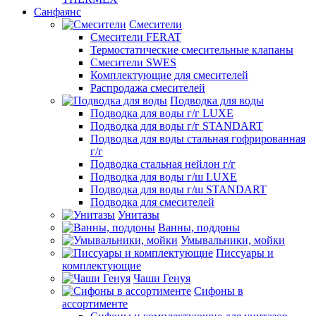
Санфаянс
Смесители
Смесители FERAT
Термостатические смесительные клапаны
Смесители SWES
Комплектующие для смесителей
Распродажа смесителей
Подводка для воды
Подводка для воды г/г LUXE
Подводка для воды г/г STANDART
Подводка для воды стальная гофрированная
г/г
Подводка стальная нейлон г/г
Подводка для воды г/ш LUXE
Подводка для воды г/ш STANDART
Подводка для смесителей
Унитазы
Ванны, поддоны
Умывальники, мойки
Писсуары и
комплектующие
Чаши Генуя
Сифоны в
ассортименте