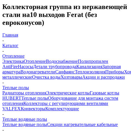
Коллекторная группа из нержавеющей
стали на10 выходов Ferat (без
евроконусов)
Главная
-
Каталог
-
Отопление
Электрика
Отопление
Водоснабжение
Полипропилен
AntiFire
Насосы
Детали трубопровода
Канализация
Запорная
арматура
Водонагреватели
Санфаянс
Теплоизоляция
Приборы
Хо
металлические
Очистка воды
Хозтовары
Акции и распродажи
-
Теплые полы
Радиаторы отопления
Электрические котлы
Газовые котлы
HUBERT
Теплые полы
Оборудование для монтажа систем
отопления
Коллекторы с регулирующими вентилями
VALFEX
Конвекторы
Комплектующие
-
Теплые водяные полы
Теплые водяные полы
Секции нагревательные кабельные
-