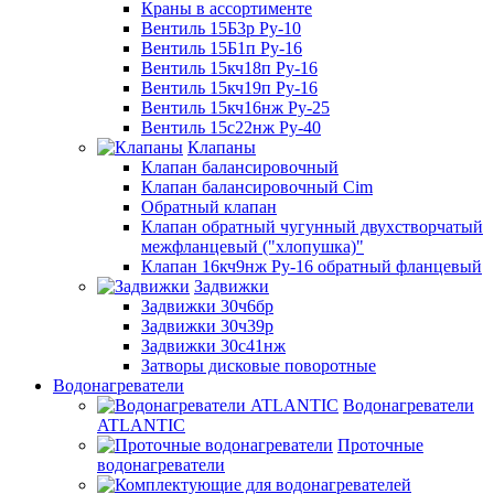
Краны в ассортименте
Вентиль 15Б3р Ру-10
Вентиль 15Б1п Ру-16
Вентиль 15кч18п Ру-16
Вентиль 15кч19п Ру-16
Вентиль 15кч16нж Ру-25
Вентиль 15с22нж Ру-40
Клапаны
Клапан балансировочный
Клапан балансировочный Cim
Обратный клапан
Клапан обратный чугунный двухстворчатый
межфланцевый ("хлопушка)"
Клапан 16кч9нж Ру-16 обратный фланцевый
Задвижки
Задвижки 30ч6бр
Задвижки 30ч39р
Задвижки 30с41нж
Затворы дисковые поворотные
Водонагреватели
Водонагреватели
ATLANTIC
Проточные
водонагреватели