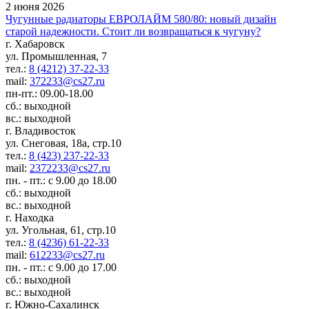
2 июня 2026
Чугунные радиаторы ЕВРОЛАЙМ 580/80: новый дизайн
старой надежности. Стоит ли возвращаться к чугуну?
г. Хабаровск
ул. Промышленная, 7
тел.:
8 (4212) 37-22-33
mail:
372233@cs27.ru
пн-пт.: 09.00-18.00
сб.: выходной
вс.: выходной
г. Владивосток
ул. Снеговая, 18а, стр.10
тел.:
8 (423) 237-22-33
mail:
2372233@cs27.ru
пн. - пт.: с 9.00 до 18.00
сб.: выходной
вс.: выходной
г. Находка
ул. Угольная, 61, стр.10
тел.:
8 (4236) 61-22-33
mail:
612233@cs27.ru
пн. - пт.: с 9.00 до 17.00
сб.: выходной
вс.: выходной
г. Южно-Сахалинск