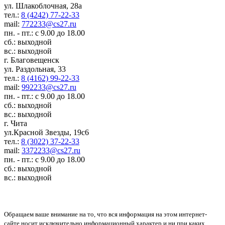
ул. Шлакоблочная, 28а
тел.:
8 (4242) 77-22-33
mail:
772233@cs27.ru
пн. - пт.: с 9.00 до 18.00
сб.: выходной
вс.: выходной
г. Благовещенск
ул. Раздольная, 33
тел.:
8 (4162) 99-22-33
mail:
992233@cs27.ru
пн. - пт.: с 9.00 до 18.00
сб.: выходной
вс.: выходной
г. Чита
ул.Красной Звезды, 19с6
тел.:
8 (3022) 37-22-33
mail:
3372233@cs27.ru
пн. - пт.: с 9.00 до 18.00
сб.: выходной
вс.: выходной
Обращаем ваше внимание на то, что вся информация на этом интернет-
сайте носит исключительно информационный характер и ни при каких