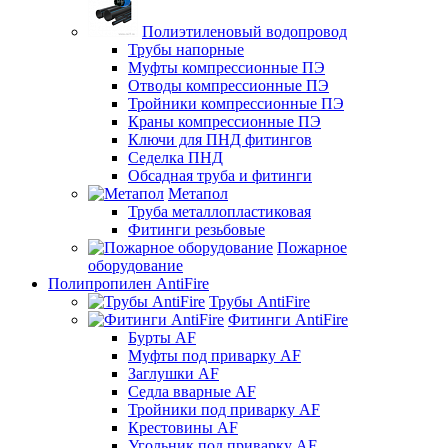
Полиэтиленовый водопровод
Трубы напорные
Муфты компрессионные ПЭ
Отводы компрессионные ПЭ
Тройники компрессионные ПЭ
Краны компрессионные ПЭ
Ключи для ПНД фитингов
Седелка ПНД
Обсадная труба и фитинги
Метапол
Труба металлопластиковая
Фитинги резьбовые
Пожарное
оборудование
Полипропилен AntiFire
Трубы AntiFire
Фитинги AntiFire
Бурты AF
Муфты под приварку AF
Заглушки AF
Седла вварные AF
Тройники под приварку AF
Крестовины AF
Угольник под приварку AF