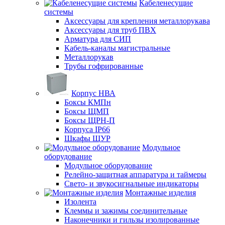
Кабеленесущие
системы
Аксессуары для крепления металлорукава
Аксессуары для труб ПВХ
Арматура для СИП
Кабель-каналы магистральные
Металлорукав
Трубы гофрированные
Корпус НВА
Боксы КМПн
Боксы ЩМП
Боксы ЩРН-П
Корпуса IP66
Шкафы ЩУР
Модульное
оборудование
Модульное оборудование
Релейно-защитная аппаратура и таймеры
Свето- и звукосигнальные индикаторы
Монтажные изделия
Изолента
Клеммы и зажимы соединительные
Наконечники и гильзы изолированные