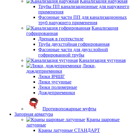
Канализация наружная
Трубы ПП канализационные для наружнего
применения
Фасонные части ПП для канализационных
труб наружнего применения
Канализация
гофрированная
Дренаж в геотекстиле
Труба двухстойная гофрированная
Фасонные части для двухслойной
гофрированной трубы
Канализация чугунная
Люки,
дождеприемники
Люки ВЧШГ
Люки чугунные
Люки полимерные
Дождеприемники
Противопожарные муфты
Запорная арматура
Краны шаровые
латунные
Краны латунные СТАНДАРТ