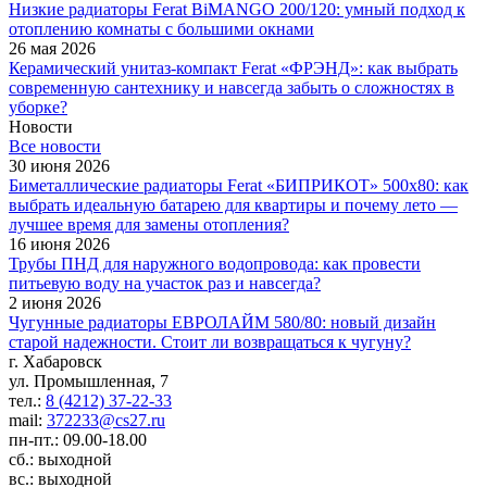
Низкие радиаторы Ferat BiMANGO 200/120: умный подход к
отоплению комнаты с большими окнами
26 мая 2026
Керамический унитаз-компакт Ferat «ФРЭНД»: как выбрать
современную сантехнику и навсегда забыть о сложностях в
уборке?
Новости
Все новости
30 июня 2026
Биметаллические радиаторы Ferat «БИПРИКОТ» 500x80: как
выбрать идеальную батарею для квартиры и почему лето —
лучшее время для замены отопления?
16 июня 2026
Трубы ПНД для наружного водопровода: как провести
питьевую воду на участок раз и навсегда?
2 июня 2026
Чугунные радиаторы ЕВРОЛАЙМ 580/80: новый дизайн
старой надежности. Стоит ли возвращаться к чугуну?
г. Хабаровск
ул. Промышленная, 7
тел.:
8 (4212) 37-22-33
mail:
372233@cs27.ru
пн-пт.: 09.00-18.00
сб.: выходной
вс.: выходной