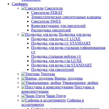
Санфаянс
Смесители
Смесители FERAT
Термостатические смесительные клапаны
Смесители SWES
Комплектующие для смесителей
Распродажа смесителей
Подводка для воды
Подводка для воды г/г LUXE
Подводка для воды г/г STANDART
Подводка для воды стальная гофрированная
г/г
Подводка стальная нейлон г/г
Подводка для воды г/ш LUXE
Подводка для воды г/ш STANDART
Подводка для смесителей
Унитазы
Ванны, поддоны
Умывальники, мойки
Писсуары и
комплектующие
Чаши Генуя
Сифоны в
ассортименте
Сифоны и комплектующие для унитазов