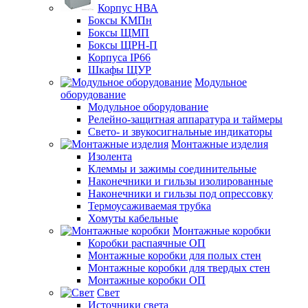
Корпус НВА
Боксы КМПн
Боксы ЩМП
Боксы ЩРН-П
Корпуса IP66
Шкафы ЩУР
Модульное
оборудование
Модульное оборудование
Релейно-защитная аппаратура и таймеры
Свето- и звукосигнальные индикаторы
Монтажные изделия
Изолента
Клеммы и зажимы соединительные
Наконечники и гильзы изолированные
Наконечники и гильзы под опрессовку
Термоусаживаемая трубка
Хомуты кабельные
Монтажные коробки
Коробки распаячные ОП
Монтажные коробки для полых стен
Монтажные коробки для твердых стен
Монтажные коробки ОП
Свет
Источники света