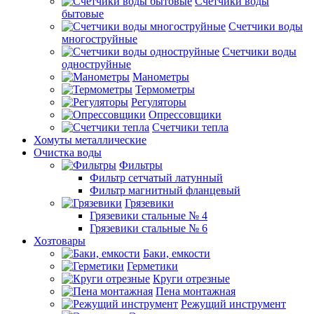
Счетчики воды
бытовые
Счетчики воды
многоструйные
Счетчики воды
одноструйные
Манометры
Термометры
Регуляторы
Опрессовщики
Счетчики тепла
Хомуты металлические
Очистка воды
Фильтры
Фильтр сетчатый латунный
Фильтр магнитный фланцевый
Грязевики
Грязевики стальные № 4
Грязевики стальные № 6
Хозтовары
Баки, емкости
Герметики
Круги отрезные
Пена монтажная
Режущий инструмент