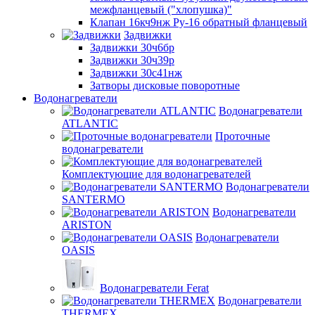
межфланцевый ("хлопушка)"
Клапан 16кч9нж Ру-16 обратный фланцевый
Задвижки
Задвижки 30ч6бр
Задвижки 30ч39р
Задвижки 30с41нж
Затворы дисковые поворотные
Водонагреватели
Водонагреватели
ATLANTIC
Проточные
водонагреватели
Комплектующие для водонагревателей
Водонагреватели
SANTERMO
Водонагреватели
ARISTON
Водонагреватели
OASIS
Водонагреватели Ferat
Водонагреватели
THERMEX