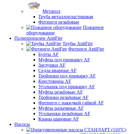
Метапол
Труба металлопластиковая
Фитинги резьбовые
Пожарное
оборудование
Полипропилен AntiFire
Трубы AntiFire
Фитинги AntiFire
Бурты AF
Муфты под приварку AF
Заглушки AF
Седла вварные AF
Тройники под приварку AF
Крестовины AF
Угольник под приварку AF
Муфты резьбовые AF
Тройники резьбовые AF
Фитинги с накидкой гайкой AF
Муфты разъемные AF
Угольники резьбовые AF
Краны шаровые AF
Насосы