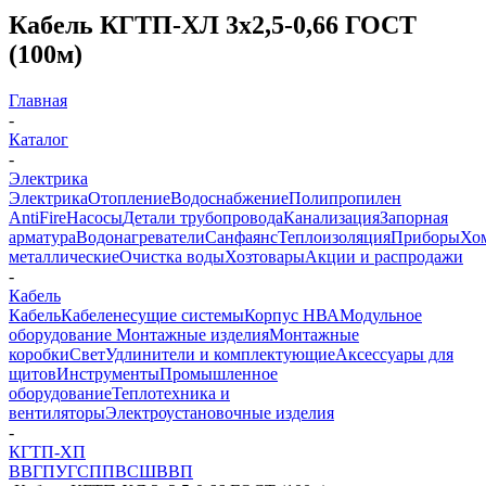
Кабель КГТП-ХЛ 3х2,5-0,66 ГОСТ
(100м)
Главная
-
Каталог
-
Электрика
Электрика
Отопление
Водоснабжение
Полипропилен
AntiFire
Насосы
Детали трубопровода
Канализация
Запорная
арматура
Водонагреватели
Санфаянс
Теплоизоляция
Приборы
Хо
металлические
Очистка воды
Хозтовары
Акции и распродажи
-
Кабель
Кабель
Кабеленесущие системы
Корпус НВА
Модульное
оборудование
Монтажные изделия
Монтажные
коробки
Свет
Удлинители и комплектующие
Аксессуары для
щитов
Инструменты
Промышленное
оборудование
Теплотехника и
вентиляторы
Электроустановочные изделия
-
КГТП-ХП
ВВГ
ПУГСП
ПВС
ШВВП