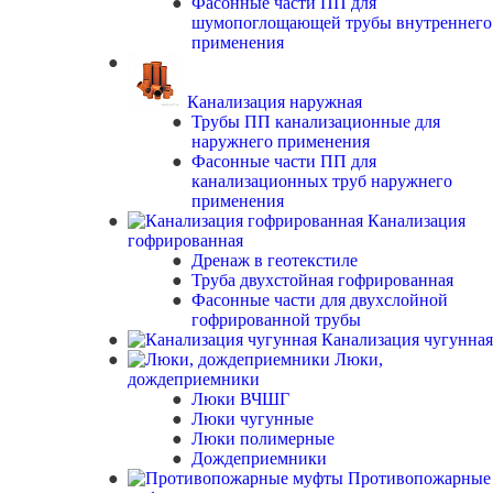
Фасонные части ПП для
шумопоглощающей трубы внутреннего
применения
Канализация наружная
Трубы ПП канализационные для
наружнего применения
Фасонные части ПП для
канализационных труб наружнего
применения
Канализация
гофрированная
Дренаж в геотекстиле
Труба двухстойная гофрированная
Фасонные части для двухслойной
гофрированной трубы
Канализация чугунная
Люки,
дождеприемники
Люки ВЧШГ
Люки чугунные
Люки полимерные
Дождеприемники
Противопожарные