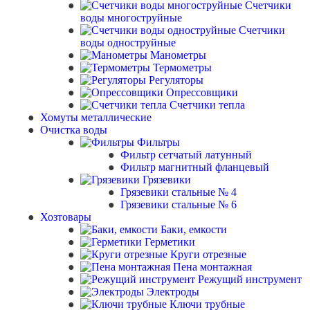
Счетчики
воды многоструйные
Счетчики
воды одноструйные
Манометры
Термометры
Регуляторы
Опрессовщики
Счетчики тепла
Хомуты металлические
Очистка воды
Фильтры
Фильтр сетчатый латунный
Фильтр магнитный фланцевый
Грязевики
Грязевики стальные № 4
Грязевики стальные № 6
Хозтовары
Баки, емкости
Герметики
Круги отрезные
Пена монтажная
Режущий инструмент
Электроды
Ключи трубные