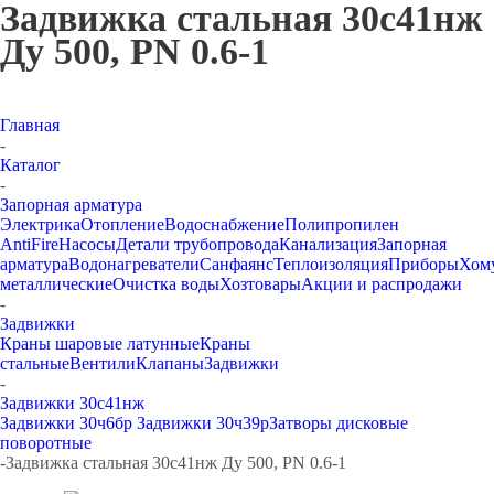
Задвижка стальная 30с41нж
Ду 500, PN 0.6-1
Главная
-
Каталог
-
Запорная арматура
Электрика
Отопление
Водоснабжение
Полипропилен
AntiFire
Насосы
Детали трубопровода
Канализация
Запорная
арматура
Водонагреватели
Санфаянс
Теплоизоляция
Приборы
Хом
металлические
Очистка воды
Хозтовары
Акции и распродажи
-
Задвижки
Краны шаровые латунные
Краны
стальные
Вентили
Клапаны
Задвижки
-
Задвижки 30с41нж
Задвижки 30ч6бр
Задвижки 30ч39р
Затворы дисковые
поворотные
-
Задвижка стальная 30с41нж Ду 500, PN 0.6-1