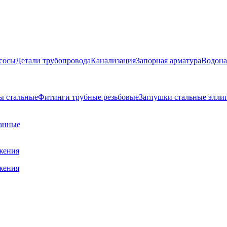
сосы
Детали трубопровода
Канализация
Запорная арматура
Водона
ы стальные
Фитинги трубные резьбовые
Заглушки стальные элли
анные