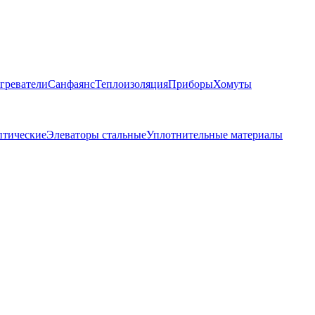
греватели
Санфаянс
Теплоизоляция
Приборы
Хомуты
птические
Элеваторы стальные
Уплотнительные материалы