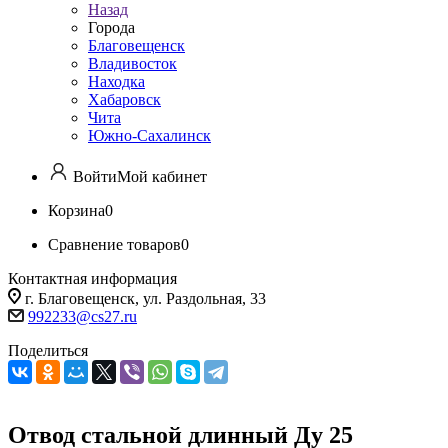
Назад
Города
Благовещенск
Владивосток
Находка
Хабаровск
Чита
Южно-Сахалинск
Войти
Мой кабинет
Корзина
0
Сравнение товаров
0
Контактная информация
г. Благовещенск, ул. Раздольная, 33
992233@cs27.ru
Поделиться
Отвод стальной длинный Ду 25