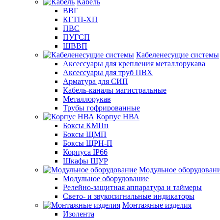
Кабель
ВВГ
КГТП-ХП
ПВС
ПУГСП
ШВВП
Кабеленесущие системы
Аксессуары для крепления металлорукава
Аксессуары для труб ПВХ
Арматура для СИП
Кабель-каналы магистральные
Металлорукав
Трубы гофрированные
Корпус НВА
Боксы КМПн
Боксы ЩМП
Боксы ЩРН-П
Корпуса IP66
Шкафы ЩУР
Модульное оборудован
Модульное оборудование
Релейно-защитная аппаратура и таймеры
Свето- и звукосигнальные индикаторы
Монтажные изделия
Изолента