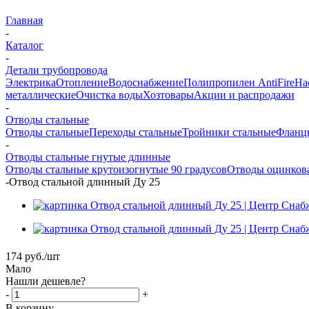
Главная
-
Каталог
-
Детали трубопровода
Электрика
Отопление
Водоснабжение
Полипропилен AntiFire
На
металлические
Очистка воды
Хозтовары
Акции и распродажи
-
Отводы стальные
Отводы стальные
Переходы стальные
Тройники стальные
Фланц
-
Отводы стальные гнутые длинные
Отводы стальные крутоизогнутые 90 градусов
Отводы оцинков
-
Отвод стальной длинный Ду 25
174
руб.
/шт
Мало
Нашли дешевле?
-
+
В корзину